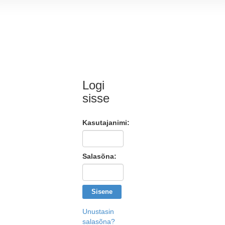
Logi
sisse
Kasutajanimi:
Salasõna:
Sisene
Unustasin
salasõna?